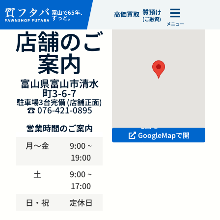
質預け
富山で65年、
高価買取
ずっと。
(ご融資)
メニュー
店舗のご
案内
富山県富山市清水
町3-6-7
駐車場3台完備 (店舗正面)
☎ 076-421-0895
地図を
営業時間のご案内
GoogleMapで開
月〜金
9:00 ~
く
19:00
土
9:00 ~
17:00
日・祝
定休日