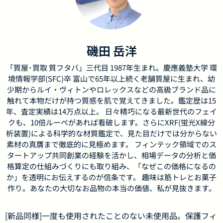
磯田 岳洋
「質屋･買取 質フタバ」三代目 1987年生まれ。慶應義塾大学 環
境情報学部(SFC)卒 富山で65年以上続く老舗質屋に生まれ、幼
少期からルイ・ヴィトンやロレックスなどの高級ブランド品に
触れて本物だけが持つ質感を肌で覚えてきました。鑑定歴は15
年、査定実績は14万点以上。 日々精巧になる最新世代のフェイ
クも、10倍ルーペがあれば看破します。さらにXRF(蛍光X線分
析装置)による科学的な材質鑑定で、見た目だけでは分からない
素材の真贋まで徹底的に見極めます。 フィンテック領域でのス
タートアップ共同創業の経験を活かし、相場データの分析と価
格算定の仕組みづくりにも取り組み、「なぜこの価格になるの
か」を透明にお伝えするのが信条です。 趣味は筋トレとお菓子
作り。あなたの大切なお品物の本当の価値、私が見抜きます。
[新品同様]一度も使用されたことのない未使用品。保護フィ