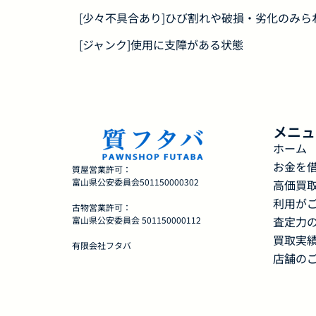
[少々不具合あり]ひび割れや破損・劣化のみら
[ジャンク]使用に支障がある状態
メニュ
ホーム
お金を
質屋営業許可：
富山県公安委員会501150000302
高価買
利用が
古物営業許可：
査定力
富山県公安委員会 501150000112
買取実
有限会社フタバ
店舗の