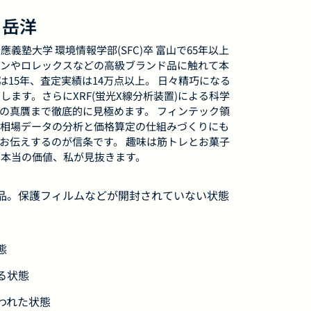
 岳洋
應義塾大学 環境情報学部(SFC)卒 富山で65年以上
ンやロレックスなどの高級ブランド品に触れて本
15年、査定実績は14万点以上。 日々精巧になる
ます。さらにXRF(蛍光X線分析装置)による科学
の真贋まで徹底的に見極めます。 フィンテック領
相場データの分析と価格算定の仕組みづくりにも
お伝えするのが信条です。 趣味は筋トレとお菓子
本当の価値、私が見抜きます。
用品。保護フィルムなどが開封されていない状態
態
る状態
われた状態