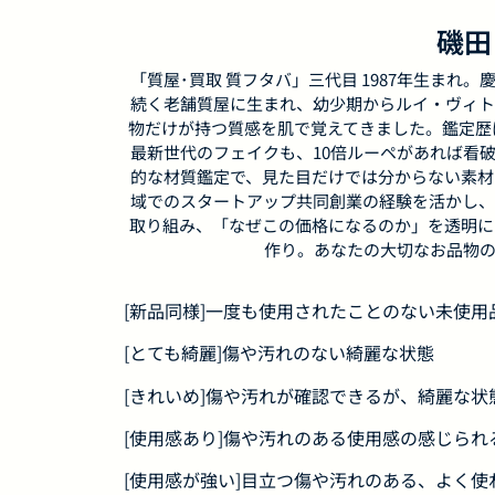
磯田
「質屋･買取 質フタバ」三代目 1987年生まれ。慶
続く老舗質屋に生まれ、幼少期からルイ・ヴィト
物だけが持つ質感を肌で覚えてきました。鑑定歴は
最新世代のフェイクも、10倍ルーペがあれば看破し
的な材質鑑定で、見た目だけでは分からない素材
域でのスタートアップ共同創業の経験を活かし、
取り組み、「なぜこの価格になるのか」を透明に
作り。あなたの大切なお品物の
[新品同様]一度も使用されたことのない未使
[とても綺麗]傷や汚れのない綺麗な状態
[きれいめ]傷や汚れが確認できるが、綺麗な状
[使用感あり]傷や汚れのある使用感の感じられ
[使用感が強い]目立つ傷や汚れのある、よく使