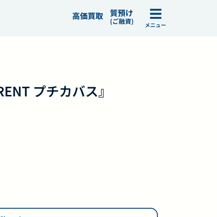
質預け
高価買取
(ご融資)
メニュー
URENT プチカバス』