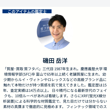
このアイテムの鑑定士
磯田 岳洋
「質屋･買取 質フタバ」三代目 1987年生まれ。慶應義塾大学 環
境情報学部(SFC)卒 富山で65年以上続く老舗質屋に生まれ、幼
少期からルイ・ヴィトンやロレックスなどの高級ブランド品に
触れて本物だけが持つ質感を肌で覚えてきました。鑑定歴は15
年、査定実績は14万点以上。 日々精巧になる最新世代のフェイ
クも、10倍ルーペがあれば看破します。さらにXRF(蛍光X線分
析装置)による科学的な材質鑑定で、見た目だけでは分からない
素材の真贋まで徹底的に見極めます。 フィンテック領域でのス