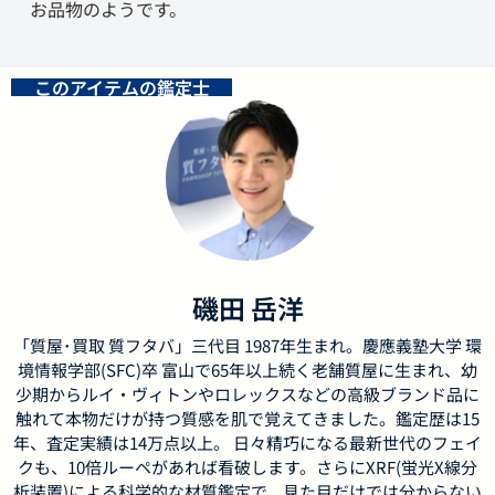
お品物のようです。
このアイテムの鑑定士
磯田 岳洋
「質屋･買取 質フタバ」三代目 1987年生まれ。慶應義塾大学 環
境情報学部(SFC)卒 富山で65年以上続く老舗質屋に生まれ、幼
少期からルイ・ヴィトンやロレックスなどの高級ブランド品に
触れて本物だけが持つ質感を肌で覚えてきました。鑑定歴は15
年、査定実績は14万点以上。 日々精巧になる最新世代のフェイ
クも、10倍ルーペがあれば看破します。さらにXRF(蛍光X線分
析装置)による科学的な材質鑑定で、見た目だけでは分からない