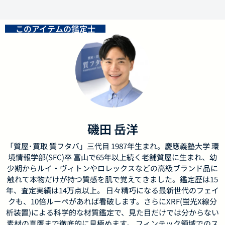
このアイテムの鑑定士
磯田 岳洋
「質屋･買取 質フタバ」三代目 1987年生まれ。慶應義塾大学 環
境情報学部(SFC)卒 富山で65年以上続く老舗質屋に生まれ、幼
少期からルイ・ヴィトンやロレックスなどの高級ブランド品に
触れて本物だけが持つ質感を肌で覚えてきました。鑑定歴は15
年、査定実績は14万点以上。 日々精巧になる最新世代のフェイ
クも、10倍ルーペがあれば看破します。さらにXRF(蛍光X線分
析装置)による科学的な材質鑑定で、見た目だけでは分からない
素材の真贋まで徹底的に見極めます。 フィンテック領域でのス