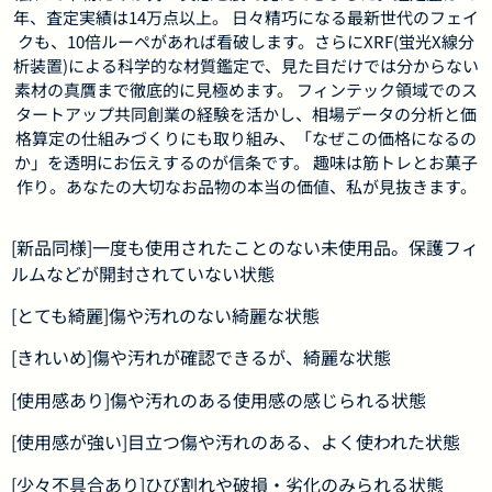
年、査定実績は14万点以上。 日々精巧になる最新世代のフェイ
クも、10倍ルーペがあれば看破します。さらにXRF(蛍光X線分
析装置)による科学的な材質鑑定で、見た目だけでは分からない
素材の真贋まで徹底的に見極めます。 フィンテック領域でのス
タートアップ共同創業の経験を活かし、相場データの分析と価
格算定の仕組みづくりにも取り組み、「なぜこの価格になるの
か」を透明にお伝えするのが信条です。 趣味は筋トレとお菓子
作り。あなたの大切なお品物の本当の価値、私が見抜きます。
[新品同様]一度も使用されたことのない未使用品。保護フィ
ルムなどが開封されていない状態
[とても綺麗]傷や汚れのない綺麗な状態
[きれいめ]傷や汚れが確認できるが、綺麗な状態
[使用感あり]傷や汚れのある使用感の感じられる状態
[使用感が強い]目立つ傷や汚れのある、よく使われた状態
[少々不具合あり]ひび割れや破損・劣化のみられる状態