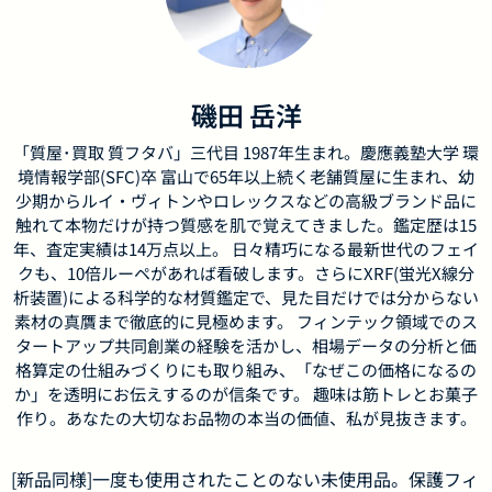
磯田 岳洋
「質屋･買取 質フタバ」三代目 1987年生まれ。慶應義塾大学 環
境情報学部(SFC)卒 富山で65年以上続く老舗質屋に生まれ、幼
少期からルイ・ヴィトンやロレックスなどの高級ブランド品に
触れて本物だけが持つ質感を肌で覚えてきました。鑑定歴は15
年、査定実績は14万点以上。 日々精巧になる最新世代のフェイ
クも、10倍ルーペがあれば看破します。さらにXRF(蛍光X線分
析装置)による科学的な材質鑑定で、見た目だけでは分からない
素材の真贋まで徹底的に見極めます。 フィンテック領域でのス
タートアップ共同創業の経験を活かし、相場データの分析と価
格算定の仕組みづくりにも取り組み、「なぜこの価格になるの
か」を透明にお伝えするのが信条です。 趣味は筋トレとお菓子
作り。あなたの大切なお品物の本当の価値、私が見抜きます。
[新品同様]一度も使用されたことのない未使用品。保護フィ