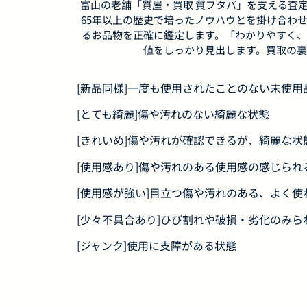
富山の老舗「質屋・買取 質フタバ」を支える査
65年以上の歴史で培ったノウハウとを掛け合わ
るお品物を正確に鑑定します。「わかりやすく、
値をしっかり見出します。買取の裏
[新品同様]一度も使用されたことのない未使
[とても綺麗]傷や汚れのない綺麗な状態
[きれいめ]傷や汚れが確認できるが、綺麗な状
[使用感あり]傷や汚れのある使用感の感じられ
[使用感が強い]目立つ傷や汚れのある、よく使
[少々不具合あり]ひび割れや破損・劣化のみら
[ジャンク]使用に支障がある状態