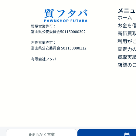
メニュ
ホーム
お金を
質屋営業許可：
富山県公安委員会501150000302
高価買
利用が
古物営業許可：
査定力
富山県公安委員会 501150000112
買取実
有限会社フタバ
店舗の
まもなく営業