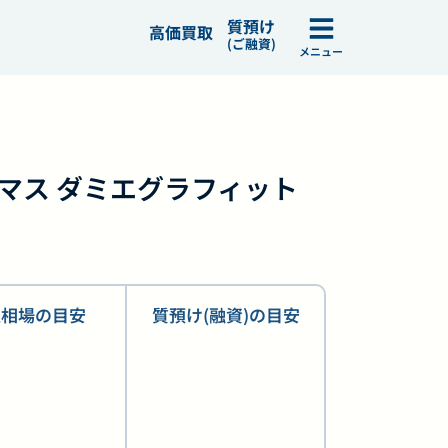
質預け
高価買取
(ご融資)
メニュー
N トマス ダミエグラフィット
取相場の目安
質預け(融資)の目安