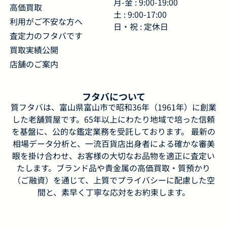
月-金 : 9:00-19:00
高価買取
土 : 9:00-17:00
利用がご不安な方へ
日・祝 : 定休日
査定力のフタバです
買取実績公開
店舗のご案内
フタバについて
質フタバは、富山県富山市で昭和36年（1961年）に創業
した老舗質屋です。65年以上にわたり地域で培った信頼
を基盤に、公的な鑑定業務を受託しております。 最新の
相場データ分析と、一流百貨店出身者による確かな審美
眼を掛け合わせ、お客様の大切なお品物を適正に査定い
たします。ブランド品や貴金属の高価買取・質預かり
（ご融資）を通じて、上質でプライバシーに配慮した空
間と、素早く丁寧な応対をお約束します。