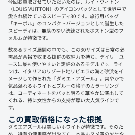
今回お買取させていただいたのは、ルイ・ヴィトン
（LOUIS VUITTON）のアイコンバッグとして世界中で
愛され続けているスピーディ30です。旅行用バッグ
「キーポル」のコンパクトバージョンとして誕生した
スピーディは、無駄のない洗練されたボストン型のフ
ォルムが特徴です。
数あるサイズ展開の中でも、この30サイズは日常の必
需品が余裕で収まる抜群の収納力を持ち、デイリーユ
ースに最も使いやすいと定評のあるモデルです。ライ
ンは、イタリアのリゾート地リビエラの海と砂浜をイ
メージして作られた「ダミエ・アズール」。爽やかで
気品溢れるホワイトとブルーの格子のカラーリング
は、コーディネートをパッと明るく華やかに演出して
くれる、特に女性からの支持が厚い大人気ラインで
す。
この買取価格になった根拠
ダミエアズールは美しいホワイトが特徴です。そのた
め、特有の使用感が出やすく、本品もヌメ革のヤケや