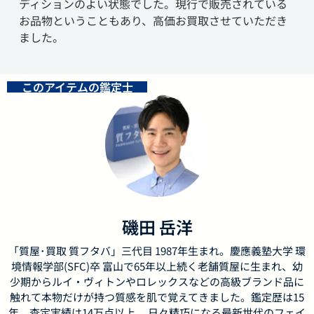
ディションのよい状態でした。現行で販売されている
お品物ということもあり、高価お買取させていただき
ました。
このアイテムの鑑定士
磯田 岳洋
「質屋･買取 質フタバ」三代目 1987年生まれ。慶應義塾大学 環
境情報学部(SFC)卒 富山で65年以上続く老舗質屋に生まれ、幼
少期からルイ・ヴィトンやロレックスなどの高級ブランド品に
触れて本物だけが持つ質感を肌で覚えてきました。鑑定歴は15
年、査定実績は14万点以上。 日々精巧になる最新世代のフェイ