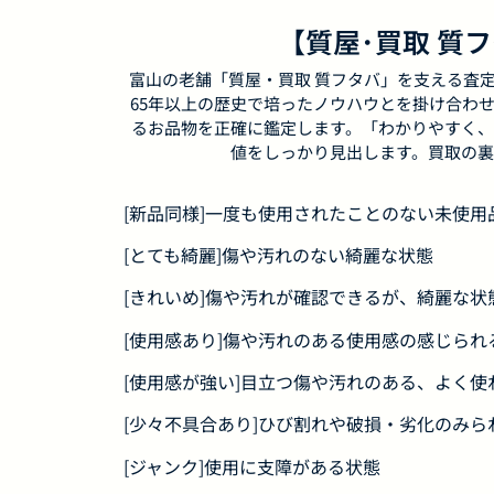
【質屋･買取 質
富山の老舗「質屋・買取 質フタバ」を支える査
65年以上の歴史で培ったノウハウとを掛け合わ
るお品物を正確に鑑定します。「わかりやすく、
値をしっかり見出します。買取の裏
[新品同様]一度も使用されたことのない未使
[とても綺麗]傷や汚れのない綺麗な状態
[きれいめ]傷や汚れが確認できるが、綺麗な状
[使用感あり]傷や汚れのある使用感の感じられ
[使用感が強い]目立つ傷や汚れのある、よく使
[少々不具合あり]ひび割れや破損・劣化のみら
[ジャンク]使用に支障がある状態