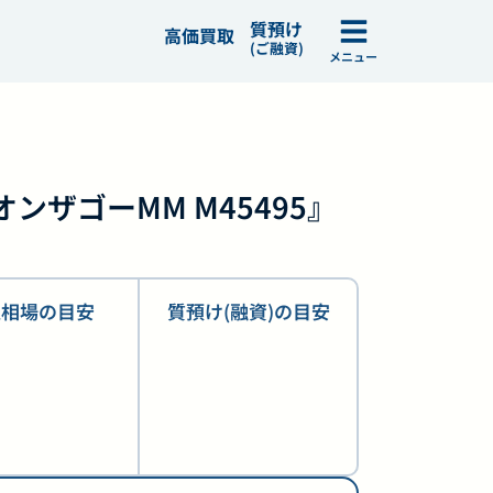
質預け
高価買取
(ご融資)
メニュー
N オンザゴーMM M45495』
取相場の目安
質預け(融資)の目安