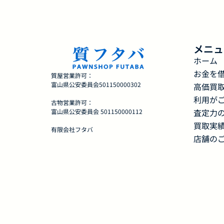
メニュ
ホーム
お金を
質屋営業許可：
富山県公安委員会501150000302
高価買
利用が
古物営業許可：
査定力
富山県公安委員会 501150000112
買取実
有限会社フタバ
店舗の