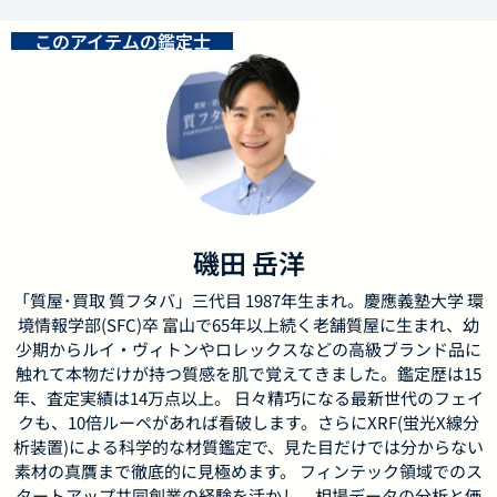
このアイテムの鑑定士
磯田 岳洋
「質屋･買取 質フタバ」三代目 1987年生まれ。慶應義塾大学 環
境情報学部(SFC)卒 富山で65年以上続く老舗質屋に生まれ、幼
少期からルイ・ヴィトンやロレックスなどの高級ブランド品に
触れて本物だけが持つ質感を肌で覚えてきました。鑑定歴は15
年、査定実績は14万点以上。 日々精巧になる最新世代のフェイ
クも、10倍ルーペがあれば看破します。さらにXRF(蛍光X線分
析装置)による科学的な材質鑑定で、見た目だけでは分からない
素材の真贋まで徹底的に見極めます。 フィンテック領域でのス
タートアップ共同創業の経験を活かし、相場データの分析と価