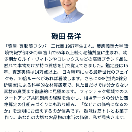
磯田 岳洋
「質屋･買取 質フタバ」三代目 1987年生まれ。慶應義塾大学 環
境情報学部(SFC)卒 富山で65年以上続く老舗質屋に生まれ、幼
少期からルイ・ヴィトンやロレックスなどの高級ブランド品に
触れて本物だけが持つ質感を肌で覚えてきました。鑑定歴は15
年、査定実績は14万点以上。 日々精巧になる最新世代のフェイ
クも、10倍ルーペがあれば看破します。さらにXRF(蛍光X線分
析装置)による科学的な材質鑑定で、見た目だけでは分からない
素材の真贋まで徹底的に見極めます。 フィンテック領域でのス
タートアップ共同創業の経験を活かし、相場データの分析と価
格算定の仕組みづくりにも取り組み、「なぜこの価格になるの
か」を透明にお伝えするのが信条です。 趣味は筋トレとお菓子
作り。あなたの大切なお品物の本当の価値、私が見抜きます。