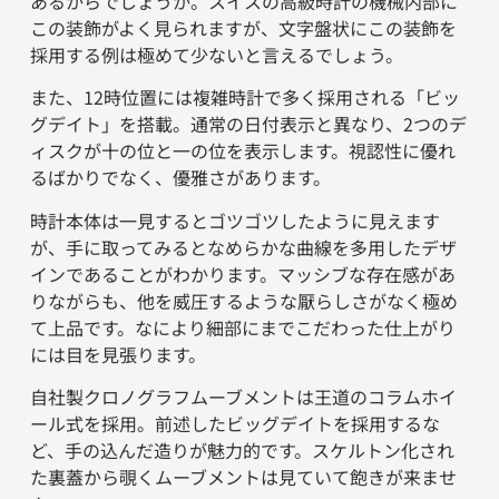
あるからでしょうか。スイスの高級時計の機械内部に
この装飾がよく見られますが、文字盤状にこの装飾を
採用する例は極めて少ないと言えるでしょう。
また、12時位置には複雑時計で多く採用される「ビッ
グデイト」を搭載。通常の日付表示と異なり、2つのデ
ィスクが十の位と一の位を表示します。視認性に優れ
るばかりでなく、優雅さがあります。
時計本体は一見するとゴツゴツしたように見えます
が、手に取ってみるとなめらかな曲線を多用したデザ
インであることがわかります。マッシブな存在感があ
りながらも、他を威圧するような厭らしさがなく極め
て上品です。なにより細部にまでこだわった仕上がり
には目を見張ります。
自社製クロノグラフムーブメントは王道のコラムホイ
ール式を採用。前述したビッグデイトを採用するな
ど、手の込んだ造りが魅力的です。スケルトン化され
た裏蓋から覗くムーブメントは見ていて飽きが来ませ