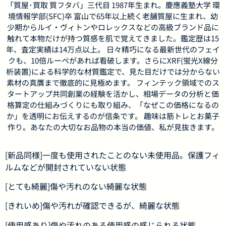
「質屋･買取 質フタバ」三代目 1987年生まれ。慶應義塾大学 環
境情報学部(SFC)卒 富山で65年以上続く老舗質屋に生まれ、幼
少期からルイ・ヴィトンやロレックスなどの高級ブランド品に
触れて本物だけが持つ質感を肌で覚えてきました。鑑定歴は15
年、査定実績は14万点以上。 日々精巧になる最新世代のフェイ
クも、10倍ルーペがあれば看破します。さらにXRF(蛍光X線分
析装置)による科学的な材質鑑定で、見た目だけでは分からない
素材の真贋まで徹底的に見極めます。 フィンテック領域でのス
タートアップ共同創業の経験を活かし、相場データの分析と価
格算定の仕組みづくりにも取り組み、「なぜこの価格になるの
か」を透明にお伝えするのが信条です。 趣味は筋トレとお菓子
作り。あなたの大切なお品物の本当の価値、私が見抜きます。
[新品同様]一度も使用されたことのない未使用品。保護フィ
ルムなどが開封されていない状態
[とても綺麗]傷や汚れのない綺麗な状態
[きれいめ]傷や汚れが確認できるが、綺麗な状態
[使用感あり]傷や汚れのある使用感の感じられる状態