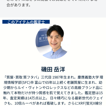
合があります。
このアイテムの鑑定士
磯田 岳洋
「質屋･買取 質フタバ」三代目 1987年生まれ。慶應義塾大学 環
境情報学部(SFC)卒 富山で65年以上続く老舗質屋に生まれ、幼
少期からルイ・ヴィトンやロレックスなどの高級ブランド品に
触れて本物だけが持つ質感を肌で覚えてきました。鑑定歴は15
年、査定実績は14万点以上。 日々精巧になる最新世代のフェイ
クも、10倍ルーペがあれば看破します。さらにXRF(蛍光X線分