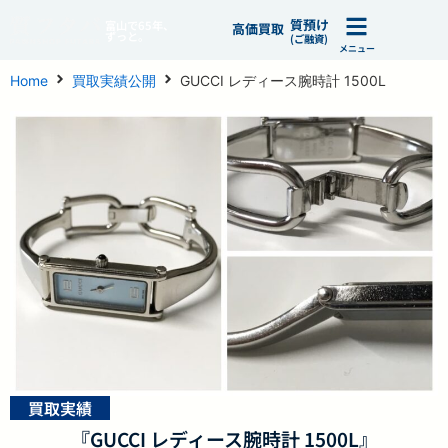
質預け
富山で65年、
高価買取
ずっと。
(ご融資)
メニュー
Home
買取実績公開
GUCCI レディース腕時計 1500L
買取実績
『GUCCI レディース腕時計 1500L』