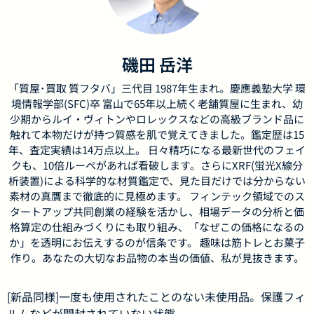
磯田 岳洋
「質屋･買取 質フタバ」三代目 1987年生まれ。慶應義塾大学 環
境情報学部(SFC)卒 富山で65年以上続く老舗質屋に生まれ、幼
少期からルイ・ヴィトンやロレックスなどの高級ブランド品に
触れて本物だけが持つ質感を肌で覚えてきました。鑑定歴は15
年、査定実績は14万点以上。 日々精巧になる最新世代のフェイ
クも、10倍ルーペがあれば看破します。さらにXRF(蛍光X線分
析装置)による科学的な材質鑑定で、見た目だけでは分からない
素材の真贋まで徹底的に見極めます。 フィンテック領域でのス
タートアップ共同創業の経験を活かし、相場データの分析と価
格算定の仕組みづくりにも取り組み、「なぜこの価格になるの
か」を透明にお伝えするのが信条です。 趣味は筋トレとお菓子
作り。あなたの大切なお品物の本当の価値、私が見抜きます。
[新品同様]一度も使用されたことのない未使用品。保護フィ
ルムなどが開封されていない状態