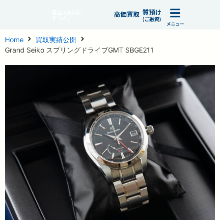
質預け
富山で65年、
高価買取
ずっと。
(ご融資)
メニュー
Home
買取実績公開
Grand Seiko スプリングドライブGMT SBGE211