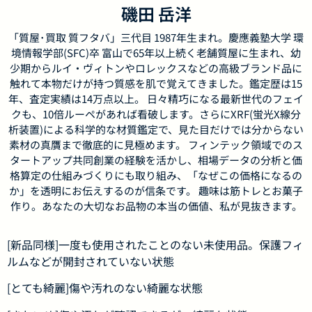
磯田 岳洋
「質屋･買取 質フタバ」三代目 1987年生まれ。慶應義塾大学 環
境情報学部(SFC)卒 富山で65年以上続く老舗質屋に生まれ、幼
少期からルイ・ヴィトンやロレックスなどの高級ブランド品に
触れて本物だけが持つ質感を肌で覚えてきました。鑑定歴は15
年、査定実績は14万点以上。 日々精巧になる最新世代のフェイ
クも、10倍ルーペがあれば看破します。さらにXRF(蛍光X線分
析装置)による科学的な材質鑑定で、見た目だけでは分からない
素材の真贋まで徹底的に見極めます。 フィンテック領域でのス
タートアップ共同創業の経験を活かし、相場データの分析と価
格算定の仕組みづくりにも取り組み、「なぜこの価格になるの
か」を透明にお伝えするのが信条です。 趣味は筋トレとお菓子
作り。あなたの大切なお品物の本当の価値、私が見抜きます。
[新品同様]一度も使用されたことのない未使用品。保護フィ
ルムなどが開封されていない状態
[とても綺麗]傷や汚れのない綺麗な状態