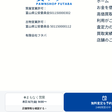
ホーム
お金を
質屋営業許可：
富山県公安委員会501150000302
高価買
利用が
古物営業許可：
査定力
富山県公安委員会 501150000112
買取実
有限会社フタバ
店舗の
まもなく営業
本日 8/7(金) 9:00〜
無料査定を予約
24時間受付中
店舗情報を確認する