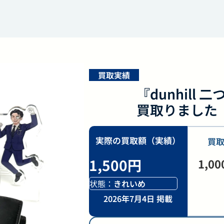
買取実績
『dunhill 
買取りました
実際の買取額（実績）
買
1,500円
1,0
状態：
きれいめ
2026年7月4日 掲載