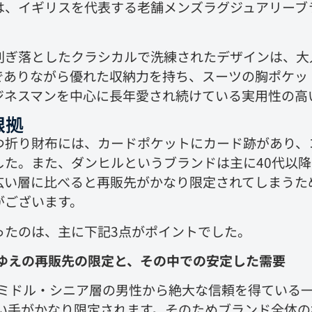
、イギリスを代表する老舗メンズラグジュアリーブランド
削ぎ落としたクラシカルで洗練されたデザインは、大
でありながら優れた収納力を持ち、スーツの胸ポケッ
ジネスマンを中心に長年愛され続けている実用性の高
根拠
つ折り財布には、カードポケットにカード跡があり、
した。また、ダンヒルというブランドは主に40代以
広い層に比べると再販先がかなり限定されてしまうた
がございます。
ったのは、主に下記3点がポイントでした。
トゆえの再販先の限定と、その中での安定した需要
のミドル・シニア層の男性から絶大な信頼を得ている
い手がかなり限定されます。そのためブランド全体の