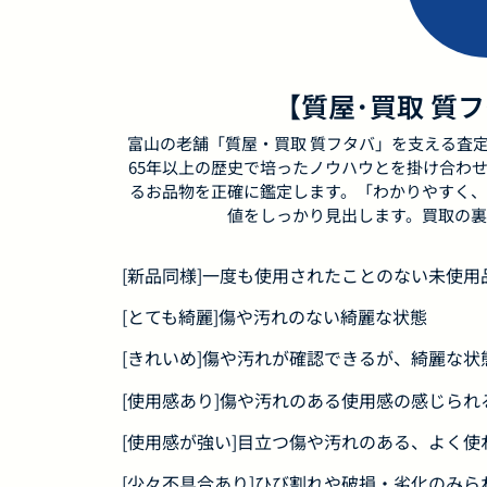
【質屋･買取 質
富山の老舗「質屋・買取 質フタバ」を支える査
65年以上の歴史で培ったノウハウとを掛け合わ
るお品物を正確に鑑定します。「わかりやすく、
値をしっかり見出します。買取の裏
[新品同様]一度も使用されたことのない未使
[とても綺麗]傷や汚れのない綺麗な状態
[きれいめ]傷や汚れが確認できるが、綺麗な状
[使用感あり]傷や汚れのある使用感の感じられ
[使用感が強い]目立つ傷や汚れのある、よく使
[少々不具合あり]ひび割れや破損・劣化のみら