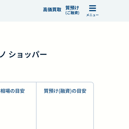
質預け
高価買取
(ご融資)
メニュー
ナノ ショッパー
取相場の目安
質預け(融資)の目安