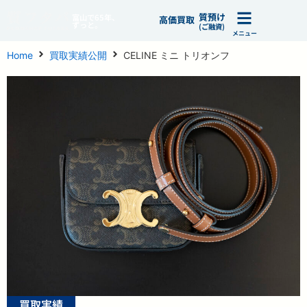
質預け
富山で65年、
高価買取
ずっと。
(ご融資)
メニュー
Home
買取実績公開
CELINE ミニ トリオンフ
買取実績