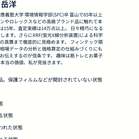
 岳洋
應義塾大学 環境情報学部(SFC)卒 富山で65年以上
ンやロレックスなどの高級ブランド品に触れて本
15年、査定実績は14万点以上。 日々精巧になる
ます。さらにXRF(蛍光X線分析装置)による科学
の真贋まで徹底的に見極めます。 フィンテック領
相場データの分析と価格算定の仕組みづくりにも
お伝えするのが信条です。 趣味は筋トレとお菓子
本当の価値、私が見抜きます。
用品。保護フィルムなどが開封されていない状態
態
る状態
われた状態