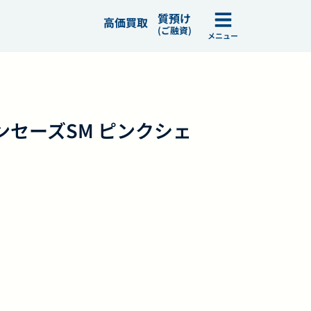
質預け
高価買取
(ご融資)
メニュー
フランセーズSM ピンクシェ