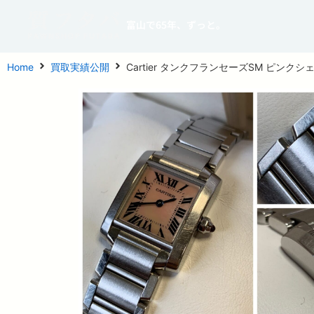
富山で65年、ずっと。
Home
買取実績公開
Cartier タンクフランセーズSM ピンクシ