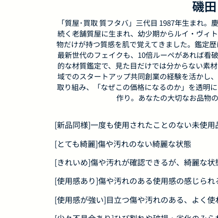
磯田
「質屋･買取 質フタバ」三代目 1987年生まれ。慶
続く老舗質屋に生まれ、幼少期からルイ・ヴィト
物だけが持つ質感を肌で覚えてきました。鑑定歴は
最新世代のフェイクも、10倍ルーペがあれば看破し
的な材質鑑定で、見た目だけでは分からない素材
域でのスタートアップ共同創業の経験を活かし、
取り組み、「なぜこの価格になるのか」を透明に
作り。あなたの大切なお品物の
[新品同様]一度も使用されたことのない未使
[とても綺麗]傷や汚れのない綺麗な状態
[きれいめ]傷や汚れが確認できるが、綺麗な状
[使用感あり]傷や汚れのある使用感の感じられ
[使用感が強い]目立つ傷や汚れのある、よく使