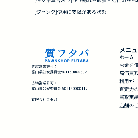
[少々不具合あり]ひび割れや破損・劣化のみら
[ジャンク]使用に支障がある状態
メニュ
ホーム
お金を
質屋営業許可：
富山県公安委員会501150000302
高価買
利用が
古物営業許可：
査定力
富山県公安委員会 501150000112
買取実
有限会社フタバ
店舗の