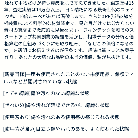
触れて本物だけが持つ質感を肌で覚えてきました。鑑定歴は15
年、査定実績は14万点以上。 日々精巧になる最新世代のフェイ
クも、10倍ルーペがあれば看破します。さらにXRF(蛍光X線分
析装置)による科学的な材質鑑定で、見た目だけでは分からない
素材の真贋まで徹底的に見極めます。 フィンテック領域でのス
タートアップ共同創業の経験を活かし、相場データの分析と価
格算定の仕組みづくりにも取り組み、「なぜこの価格になるの
か」を透明にお伝えするのが信条です。 趣味は筋トレとお菓子
作り。あなたの大切なお品物の本当の価値、私が見抜きます。
[新品同様]一度も使用されたことのない未使用品。保護フィ
ルムなどが開封されていない状態
[とても綺麗]傷や汚れのない綺麗な状態
[きれいめ]傷や汚れが確認できるが、綺麗な状態
[使用感あり]傷や汚れのある使用感の感じられる状態
[使用感が強い]目立つ傷や汚れのある、よく使われた状態