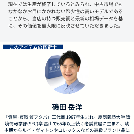
現在では生産が終了しているとみられ、中古市場でも
なかなかお目にかかれない希少性の高いモデルである
ことから、当店の持つ販売網と最新の相場データを基
に、その価値を最大限に反映させていただきました。
このアイテムの鑑定士
磯田 岳洋
「質屋･買取 質フタバ」三代目 1987年生まれ。慶應義塾大学 環
境情報学部(SFC)卒 富山で65年以上続く老舗質屋に生まれ、幼
少期からルイ・ヴィトンやロレックスなどの高級ブランド品に