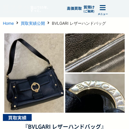
質預け
富山で65年、
高価買取
ずっと。
(ご融資)
メニュー
Home
買取実績公開
BVLGARI レザーハンドバッグ
買取実績
『BVLGARI レザーハンドバッグ』