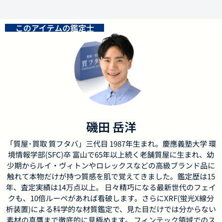
このアイテムの鑑定士
磯田 岳洋
「質屋･買取 質フタバ」三代目 1987年生まれ。慶應義塾大学 環
境情報学部(SFC)卒 富山で65年以上続く老舗質屋に生まれ、幼
少期からルイ・ヴィトンやロレックスなどの高級ブランド品に
触れて本物だけが持つ質感を肌で覚えてきました。鑑定歴は15
年、査定実績は14万点以上。 日々精巧になる最新世代のフェイ
クも、10倍ルーペがあれば看破します。さらにXRF(蛍光X線分
析装置)による科学的な材質鑑定で、見た目だけでは分からない
素材の真贋まで徹底的に見極めます。 フィンテック領域でのス