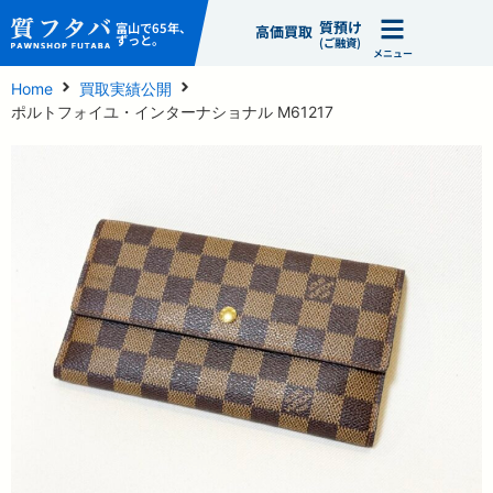
質預け
富山で65年、
高価買取
ずっと。
(ご融資)
メニュー
Home
買取実績公開
ポルトフォイユ・インターナショナル M61217