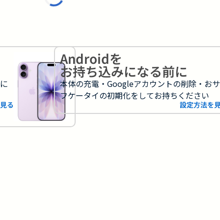
Androidを
お持ち込みになる前に
フに
本体の充電・Googleアカウントの削除・お
フケータイの初期化をしてお持ちください
見る
設定方法を