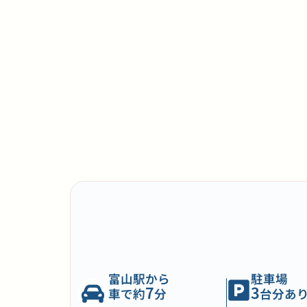
富山駅から
駐車場
7
3
車で約
分
台分あ