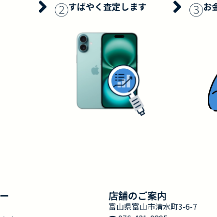
②
③
すばやく査定します
お
ー
店舗のご案内
富山県富山市清水町3-6-7