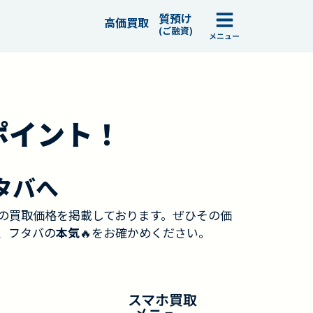
質預け
高価買取
(ご融資)
メニュー
ポイント！
タバへ
の買取価格を掲載しております。ぜひその価
、フタバの
本気
🔥をお確かめください。
スマホ買取