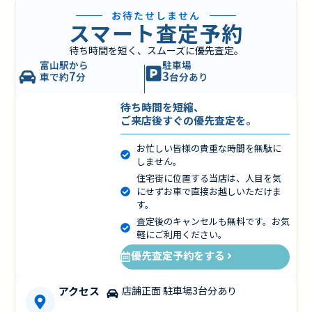
お待たせしません
スマート査定予約
待ち時間を短く、スムーズに優先査定。
富山駅から
駐車場
7
3
車で約
分
台分あり
待ち時間を短縮、
ご来店後すぐの優先査定を。
お忙しい皆様の貴重な時間を無駄に
しません。
住宅街に位置する当店は、人目を気
にせずお車で直接お越しいただけま
す。
査定後のキャンセルも無料です。お気
軽にご利用ください。
優先査定予約をする
アクセス
店舗正面 駐車場3台分あり