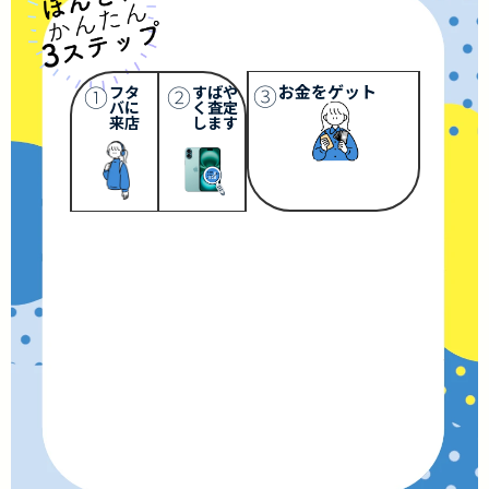
③
①
②
お金をゲット
フタ
すばや
バに
く査定
来店
します