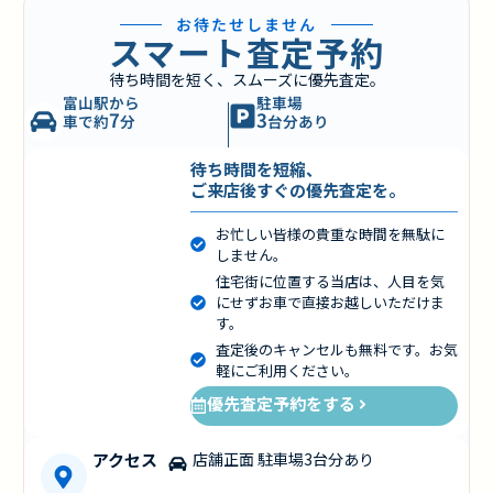
お待たせしません
スマート査定予約
待ち時間を短く、スムーズに優先査定。
富山駅から
駐車場
7
3
車で約
分
台分あり
待ち時間を短縮、
ご来店後すぐの優先査定を。
お忙しい皆様の貴重な時間を無駄に
しません。
住宅街に位置する当店は、人目を気
にせずお車で直接お越しいただけま
す。
査定後のキャンセルも無料です。お気
軽にご利用ください。
優先査定予約をする
アクセス
店舗正面 駐車場3台分あり