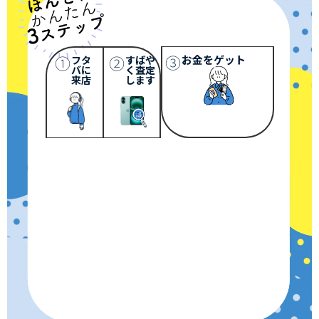
③
①
②
お金をゲット
フタ
すばや
バに
く査定
来店
します