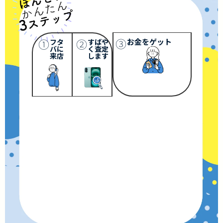
③
①
②
お金をゲット
フタ
すばや
バに
く査定
来店
します