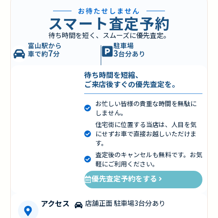
お待たせしません
スマート査定予約
待ち時間を短く、スムーズに優先査定。
富山駅から
駐車場
7
3
車で約
分
台分あり
待ち時間を短縮、
ご来店後すぐの優先査定を。
お忙しい皆様の貴重な時間を無駄に
しません。
住宅街に位置する当店は、人目を気
にせずお車で直接お越しいただけま
す。
査定後のキャンセルも無料です。お気
軽にご利用ください。
優先査定予約をする
アクセス
店舗正面 駐車場3台分あり