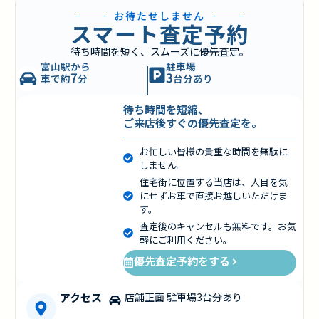
お待たせしません
スマート査定予約
待ち時間を短く、スムーズに優先査定。
富山駅から
駐車場
7
3
車で約
分
台分あり
待ち時間を短縮、
ご来店後すぐの優先査定を。
お忙しい皆様の貴重な時間を無駄に
しません。
住宅街に位置する当店は、人目を気
にせずお車で直接お越しいただけま
す。
査定後のキャンセルも無料です。お気
軽にご利用ください。
優先査定予約をする
アクセス
店舗正面 駐車場3台分あり