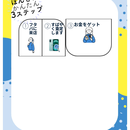
③
①
②
お金をゲット
フタ
すばや
バに
く査定
来店
します