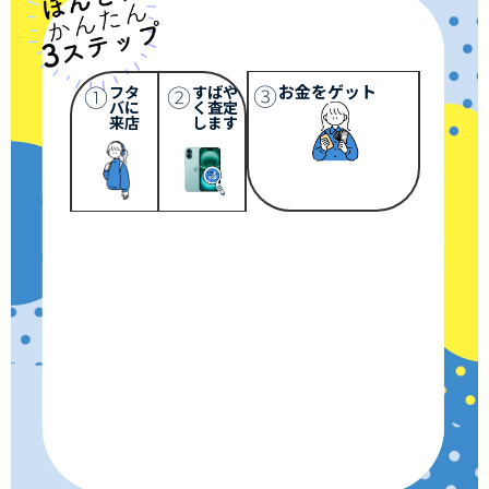
③
①
②
お金をゲット
フタ
すばや
バに
く査定
来店
します