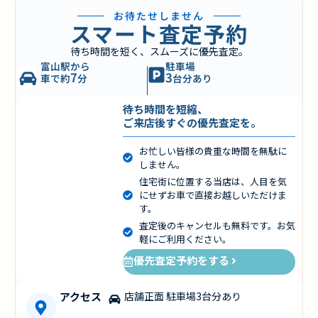
お待たせしません
スマート査定予約
待ち時間を短く、スムーズに優先査定。
富山駅から
駐車場
7
3
車で約
分
台分あり
待ち時間を短縮、
ご来店後すぐの優先査定を。
お忙しい皆様の貴重な時間を無駄に
しません。
住宅街に位置する当店は、人目を気
にせずお車で直接お越しいただけま
す。
査定後のキャンセルも無料です。お気
軽にご利用ください。
優先査定予約をする
アクセス
店舗正面 駐車場3台分あり