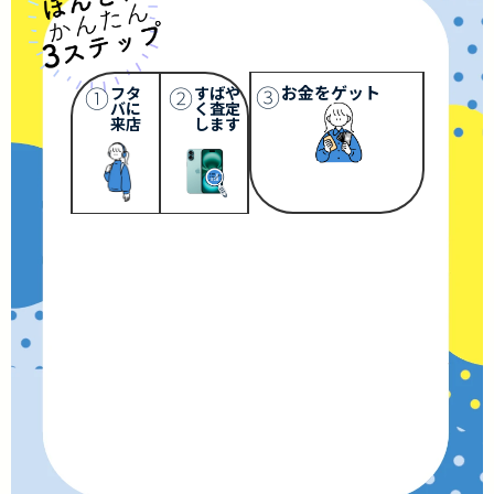
③
①
②
お金をゲット
フタ
すばや
バに
く査定
来店
します