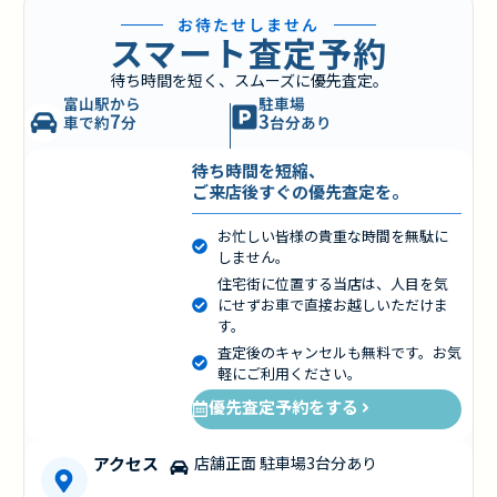
お待たせしません
スマート査定予約
待ち時間を短く、スムーズに優先査定。
富山駅から
駐車場
7
3
車で約
分
台分あり
待ち時間を短縮、
ご来店後すぐの優先査定を。
お忙しい皆様の貴重な時間を無駄に
しません。
住宅街に位置する当店は、人目を気
にせずお車で直接お越しいただけま
す。
査定後のキャンセルも無料です。お気
軽にご利用ください。
優先査定予約をする
アクセス
店舗正面 駐車場3台分あり