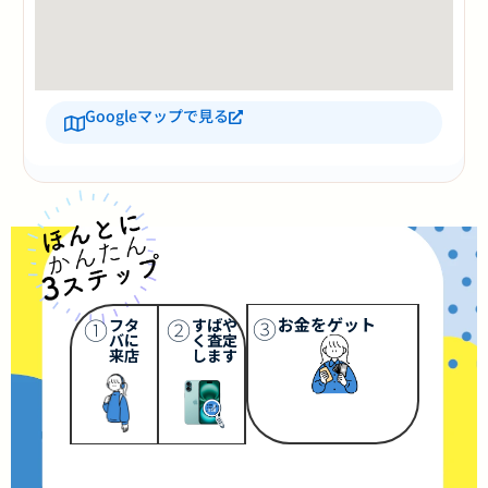
Googleマップで見る
③
①
②
お金をゲット
フタ
すばや
バに
く査定
来店
します