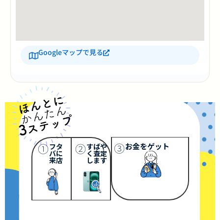
Googleマップで見る
③
①
②
お金をゲット
フタ
すばや
バに
く査定
来店
します