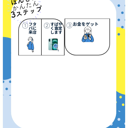
③
①
②
お金をゲット
フタ
すばや
バに
く査定
来店
します