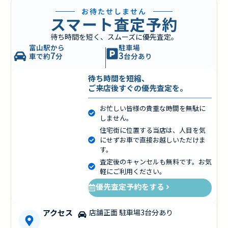
お待たせしません
スマート査定予約
待ち時間を短く、スムーズに優先査定。
富山駅から
駐車場
7
3
車で約
分
台分あり
待ち時間を短縮、
ご来店後すぐの優先査定を。
お忙しい皆様の貴重な時間を無駄に
しません。
住宅街に位置する当店は、人目を気
にせずお車で直接お越しいただけま
す。
査定後のキャンセルも無料です。お気
軽にご利用ください。
優先査定予約をする
アクセス
店舗正面 駐車場3台分あり