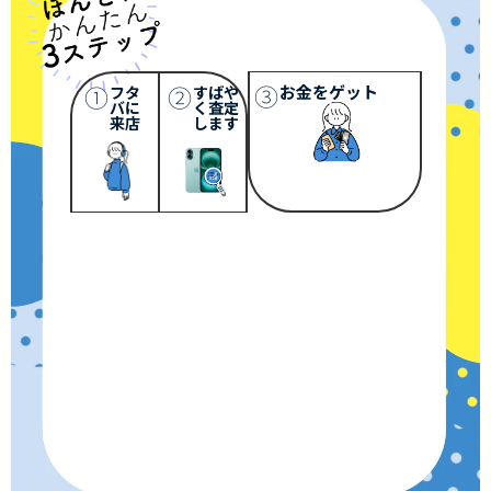
③
①
②
お金をゲット
フタ
すばや
バに
く査定
来店
します