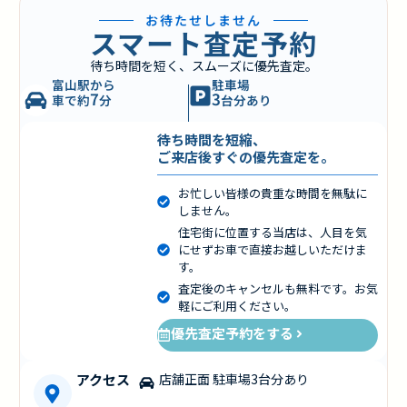
お待たせしません
スマート査定予約
待ち時間を短く、スムーズに優先査定。
富山駅から
駐車場
7
3
車で約
分
台分あり
待ち時間を短縮、
ご来店後すぐの優先査定を。
お忙しい皆様の貴重な時間を無駄に
しません。
住宅街に位置する当店は、人目を気
にせずお車で直接お越しいただけま
す。
査定後のキャンセルも無料です。お気
軽にご利用ください。
優先査定予約をする
アクセス
店舗正面 駐車場3台分あり