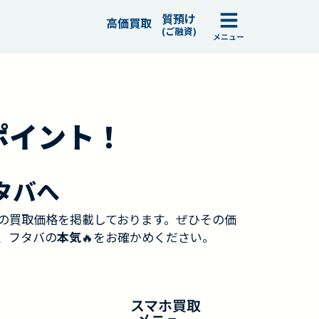
質預け
高価買取
(ご融資)
メニュー
ポイント！
タバへ
の買取価格を掲載しております。ぜひその価
、フタバの
本気
🔥をお確かめください。
スマホ買取