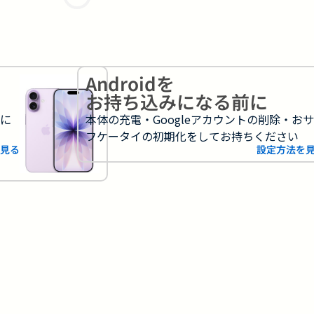
Androidを
お持ち込みになる前に
フに
本体の充電・Googleアカウントの削除・お
フケータイの初期化をしてお持ちください
見る
設定方法を