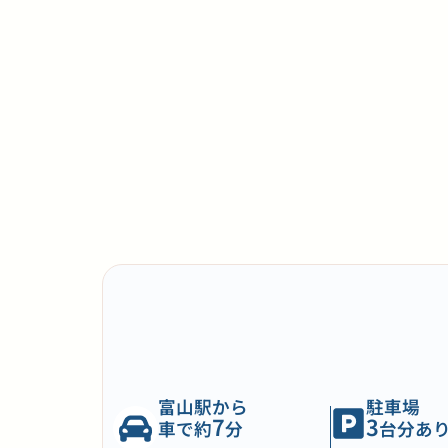
富山駅から
駐車場
7
3
車で約
分
台分あ