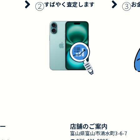
②
③
すばやく査定します
お
ー
店舗のご案内
富山県富山市清水町3-6-7