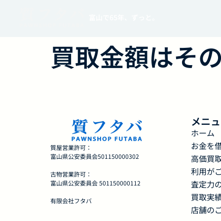
富山で65年、ずっと。
買取金額はそ
メニュ
ホーム
お金を
質屋営業許可：
富山県公安委員会501150000302
高価買
利用が
古物営業許可：
査定力
富山県公安委員会 501150000112
買取実
有限会社フタバ
店舗の