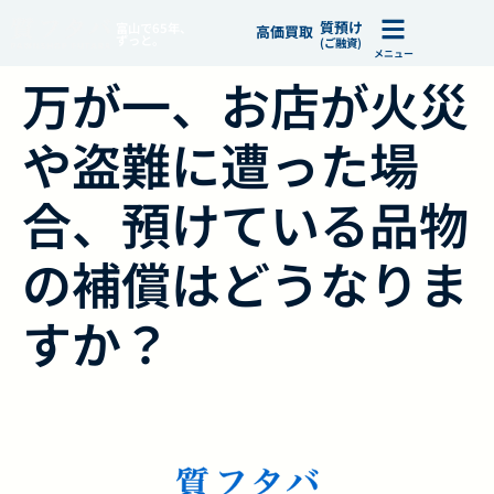
質預け
富山で65年、
高価買取
ずっと。
(ご融資)
メニュー
万が一、お店が火災
や盗難に遭った場
合、預けている品物
の補償はどうなりま
すか？