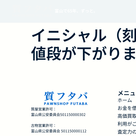
富山で65年、ずっと。
イニシャル（
値段が下がり
メニュ
ホーム
お金を
質屋営業許可：
富山県公安委員会501150000302
高価買
利用が
古物営業許可：
査定力
富山県公安委員会 501150000112