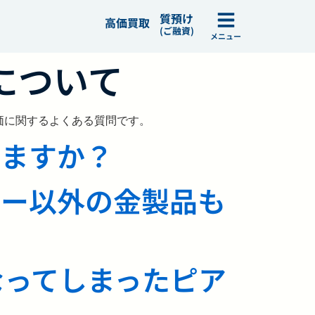
質預け
高価買取
(ご融資)
メニュー
について
価に関するよくある質問です。
えますか？
リー以外の金製品も
なってしまったピア