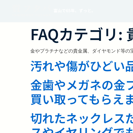
富山で65年、ずっと。
FAQカテゴリ:
金やプラチナなどの貴金属、ダイヤモンド等の
汚れや傷がひどい
金歯やメガネの金
買い取ってもらえ
切れたネックレス
スやイヤリングで