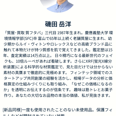
磯田 岳洋
「質屋･買取 質フタバ」三代目 1987年生まれ。慶應義塾大学 環
境情報学部(SFC)卒 富山で65年以上続く老舗質屋に生まれ、幼
少期からルイ・ヴィトンやロレックスなどの高級ブランド品に
触れて本物だけが持つ質感を肌で覚えてきました。鑑定歴は15
年、査定実績は14万点以上。 日々精巧になる最新世代のフェイ
クも、10倍ルーペがあれば看破します。さらにXRF(蛍光X線分
析装置)による科学的な材質鑑定で、見た目だけでは分からない
素材の真贋まで徹底的に見極めます。 フィンテック領域でのス
タートアップ共同創業の経験を活かし、相場データの分析と価
格算定の仕組みづくりにも取り組み、「なぜこの価格になるの
か」を透明にお伝えするのが信条です。 趣味は筋トレとお菓子
作り。あなたの大切なお品物の本当の価値、私が見抜きます。
[新品同様]一度も使用されたことのない未使用品。保護フィ
ルムなどが開封されていない状態