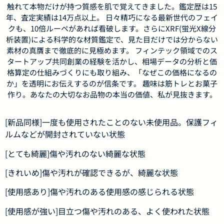
触れて本物だけが持つ質感を肌で覚えてきました。鑑定歴は15
年、査定実績は14万点以上。 日々精巧になる最新世代のフェイ
クも、10倍ルーペがあれば看破します。さらにXRF(蛍光X線分
析装置)による科学的な材質鑑定で、見た目だけでは分からない
素材の真贋まで徹底的に見極めます。 フィンテック領域でのス
タートアップ共同創業の経験を活かし、相場データの分析と価
格算定の仕組みづくりにも取り組み、「なぜこの価格になるの
か」を透明にお伝えするのが信条です。 趣味は筋トレとお菓子
作り。あなたの大切なお品物の本当の価値、私が見抜きます。
[新品同様]一度も使用されたことのない未使用品。保護フィ
ルムなどが開封されていない状態
[とても綺麗]傷や汚れのない綺麗な状態
[きれいめ]傷や汚れが確認できるが、綺麗な状態
[使用感あり]傷や汚れのある使用感の感じられる状態
[使用感が強い]目立つ傷や汚れのある、よく使われた状態