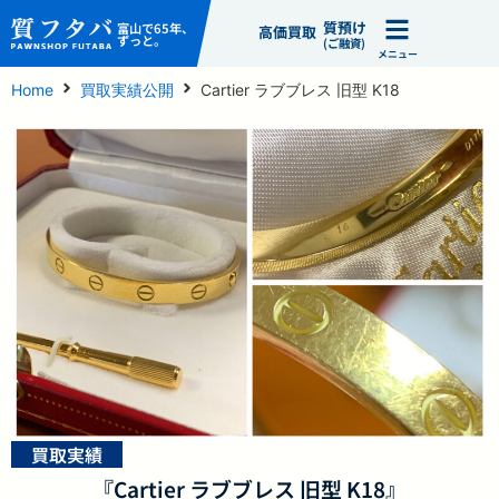
質預け
富山で65年、
高価買取
ずっと。
(ご融資)
メニュー
Home
買取実績公開
Cartier ラブブレス 旧型 K18
買取実績
『Cartier ラブブレス 旧型 K18』