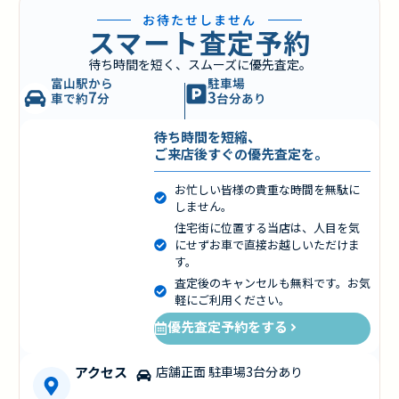
お待たせしません
スマート査定予約
待ち時間を短く、スムーズに優先査定。
富山駅から
駐車場
7
3
車で約
分
台分あり
待ち時間を短縮、
ご来店後すぐの優先査定を。
お忙しい皆様の貴重な時間を無駄に
しません。
住宅街に位置する当店は、人目を気
にせずお車で直接お越しいただけま
す。
査定後のキャンセルも無料です。お気
軽にご利用ください。
優先査定予約をする
アクセス
店舗正面 駐車場3台分あり