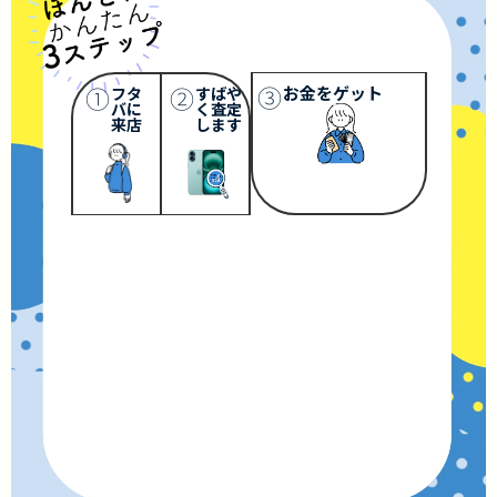
③
①
②
お金をゲット
フタ
すばや
バに
く査定
来店
します