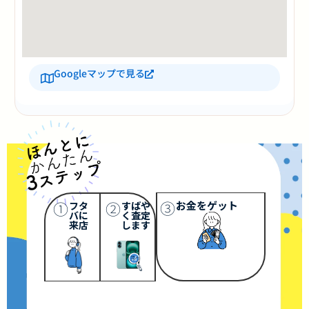
Googleマップで見る
③
①
②
お金をゲット
フタ
すばや
バに
く査定
来店
します