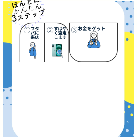
③
①
②
お金をゲット
フタ
すばや
バに
く査定
来店
します