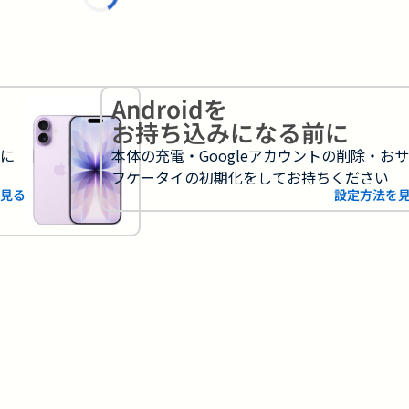
Androidを
お持ち込みになる前に
フに
本体の充電・Googleアカウントの削除・お
フケータイの初期化をしてお持ちください
見る
設定方法を