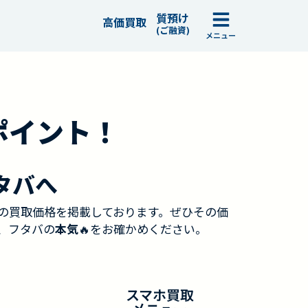
質預け
高価買取
(ご融資)
メニュー
ポイント！
タバへ
の買取価格を掲載しております。ぜひその価
、フタバの
本気
🔥をお確かめください。
スマホ買取