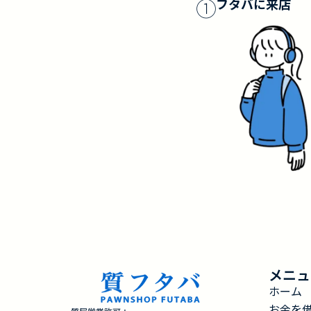
①
フタバに来店
メニュ
ホーム
お金を