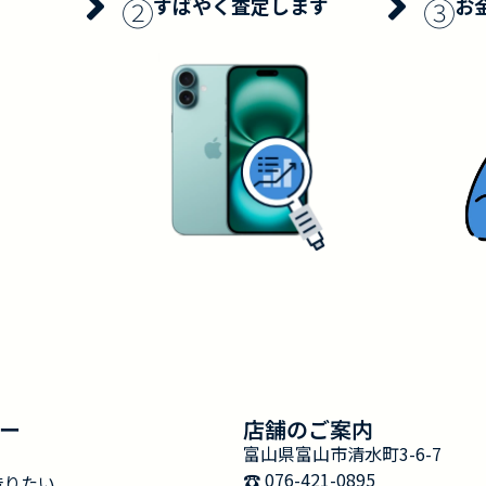
②
③
すばやく査定します
お
ー
店舗のご案内
富山県富山市清水町3-6-7
☎︎ 076-421-0895
借りたい