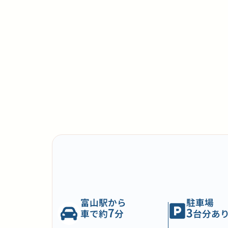
富山駅から
駐車場
7
3
車で約
分
台分あ