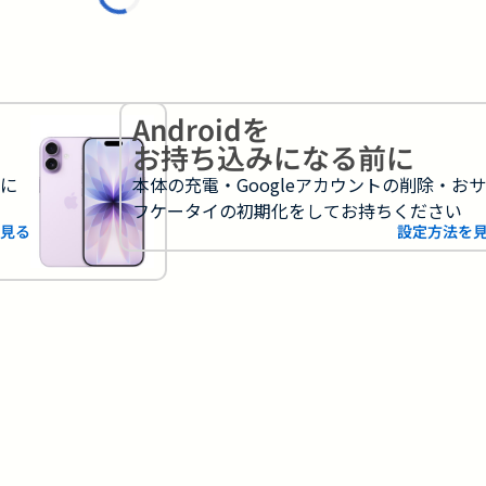
Androidを
お持ち込みになる前に
フに
本体の充電・Googleアカウントの削除・お
フケータイの初期化をしてお持ちください
見る
設定方法を