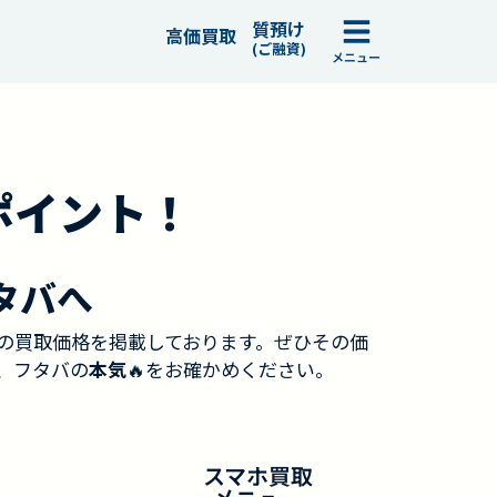
質預け
高価買取
(ご融資)
メニュー
ポイント！
タバへ
の買取価格を掲載しております。ぜひその価
、フタバの
本気
🔥をお確かめください。
スマホ買取