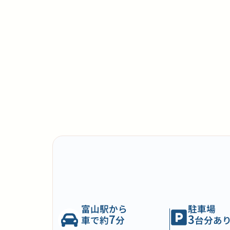
富山駅から
駐車場
7
3
車で約
分
台分あ