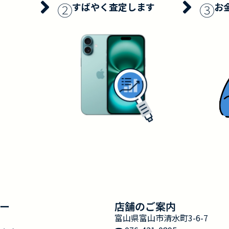
②
③
すばやく査定します
お
ー
店舗のご案内
富山県富山市清水町3-6-7