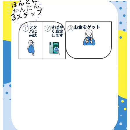
③
①
②
お金をゲット
フタ
すばや
バに
く査定
来店
します