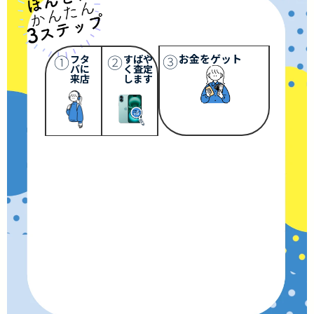
③
①
②
お金をゲット
フタ
すばや
バに
く査定
来店
します