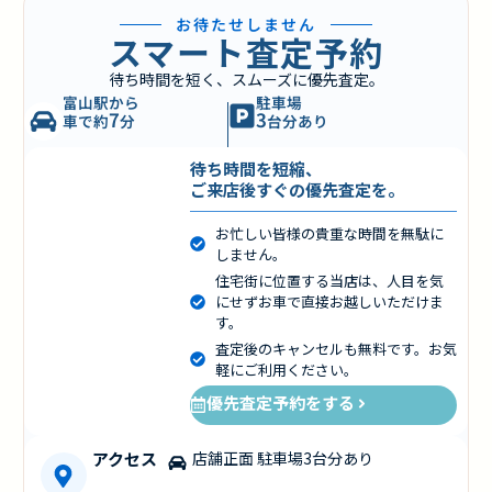
お待たせしません
スマート査定予約
待ち時間を短く、スムーズに優先査定。
富山駅から
駐車場
7
3
車で約
分
台分あり
待ち時間を短縮、
ご来店後すぐの優先査定を。
お忙しい皆様の貴重な時間を無駄に
しません。
住宅街に位置する当店は、人目を気
にせずお車で直接お越しいただけま
す。
査定後のキャンセルも無料です。お気
軽にご利用ください。
優先査定予約をする
アクセス
店舗正面 駐車場3台分あり